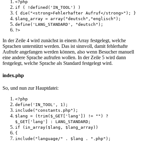
<?php
if ( !defined('IN_TOOL') )
{ die("<strong>Fehlerhafter Aufruf</strong>"); }
$lang_array = array("deutsch","englisch");
define('LANG_STANDARD', "deutsch");
?>
In der Zeile 4 wird zunächst in einem Array festgelegt, welche
Sprachen unterstützt werden. Das ist sinnvoll, damit fehlerhafte
Aufrufe angefangen werden können, also wenn Besucher manuell
eine andere Sprache aufrufen wollen. In der Zeile 5 wird dann
festgelegt, welche Sprache als Standard festgelegt wird.
index.php
So, und nun zur Hauptdatei:
<?php
define('IN_TOOL', 1);
include("constants.php");
$lang = (trim($_GET['lang']) != "") ?
$_GET['lang'] : LANG_STANDARD;
if (in_array($lang, $lang_array))
{
include("language/" . $lang . ".php");