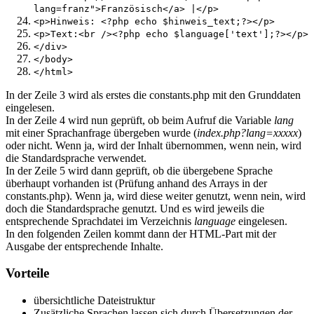
lang=franz">Französisch</a> |</p>
<p>Hinweis: <?php echo $hinweis_text;?></p>
<p>Text:<br /><?php echo $language['text'];?></p>
</div>
</body>
</html>
In der Zeile 3 wird als erstes die constants.php mit den Grunddaten
eingelesen.
In der Zeile 4 wird nun geprüft, ob beim Aufruf die Variable
lang
mit einer Sprachanfrage übergeben wurde (
index.php?lang=xxxxx
)
oder nicht. Wenn ja, wird der Inhalt übernommen, wenn nein, wird
die Standardsprache verwendet.
In der Zeile 5 wird dann geprüft, ob die übergebene Sprache
überhaupt vorhanden ist (Prüfung anhand des Arrays in der
constants.php). Wenn ja, wird diese weiter genutzt, wenn nein, wird
doch die Standardsprache genutzt. Und es wird jeweils die
entsprechende Sprachdatei im Verzeichnis
language
eingelesen.
In den folgenden Zeilen kommt dann der HTML-Part mit der
Ausgabe der entsprechende Inhalte.
Vorteile
übersichtliche Dateistruktur
Zusätzliche Sprachen lassen sich durch Übersetzungen der