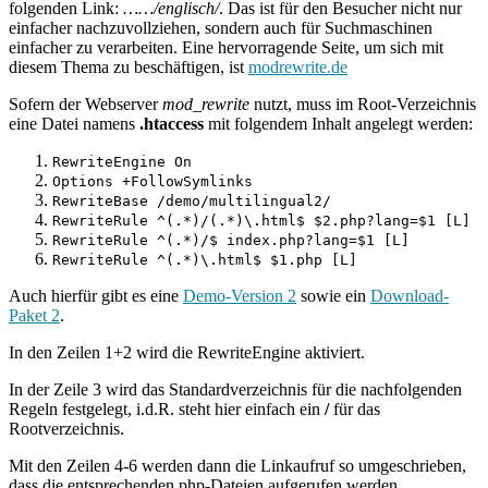
folgenden Link:
……/englisch/
. Das ist für den Besucher nicht nur
einfacher nachzuvollziehen, sondern auch für Suchmaschinen
einfacher zu verarbeiten. Eine hervorragende Seite, um sich mit
diesem Thema zu beschäftigen, ist
modrewrite.de
Sofern der Webserver
mod_rewrite
nutzt, muss im Root-Verzeichnis
eine Datei namens
.htaccess
mit folgendem Inhalt angelegt werden:
RewriteEngine On
Options +FollowSymlinks
RewriteBase /demo/multilingual2/
RewriteRule ^(.*)/(.*)\.html$ $2.php?lang=$1 [L]
RewriteRule ^(.*)/$ index.php?lang=$1 [L]
RewriteRule ^(.*)\.html$ $1.php [L]
Auch hierfür gibt es eine
Demo-Version 2
sowie ein
Download-
Paket 2
.
In den Zeilen 1+2 wird die RewriteEngine aktiviert.
In der Zeile 3 wird das Standardverzeichnis für die nachfolgenden
Regeln festgelegt, i.d.R. steht hier einfach ein
/
für das
Rootverzeichnis.
Mit den Zeilen 4-6 werden dann die Linkaufruf so umgeschrieben,
dass die entsprechenden php-Dateien aufgerufen werden.