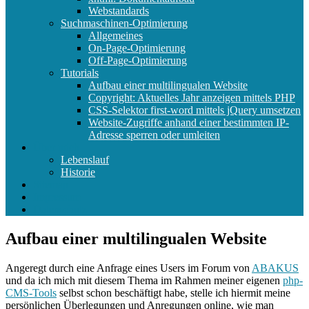
Webstandards
Suchmaschinen-Optimierung
Allgemeines
On-Page-Optimierung
Off-Page-Optimierung
Tutorials
Aufbau einer multilingualen Website
Copyright: Aktuelles Jahr anzeigen mittels PHP
CSS-Selektor first-word mittels jQuery umsetzen
Website-Zugriffe anhand einer bestimmten IP-
Adresse sperren oder umleiten
Über mich
Lebenslauf
Historie
Sitemap
Impressum
Datenschutz
Aufbau einer multilingualen Website
Angeregt durch eine Anfrage eines Users im Forum von
ABAKUS
und da ich mich mit diesem Thema im Rahmen meiner eigenen
php-
CMS-Tools
selbst schon beschäftigt habe, stelle ich hiermit meine
persönlichen Überlegungen und Anregungen online, wie man