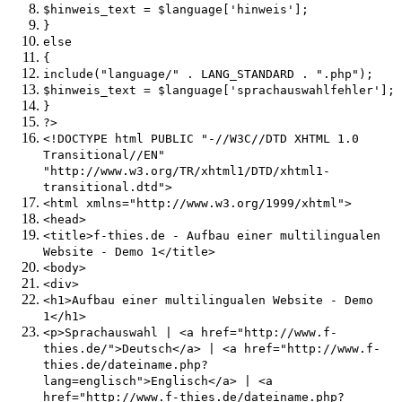
$hinweis_text = $language['hinweis'];
}
else
{
include("language/" . LANG_STANDARD . ".php");
$hinweis_text = $language['sprachauswahlfehler'];
}
?>
<!DOCTYPE html PUBLIC "-//W3C//DTD XHTML 1.0
Transitional//EN"
"http://www.w3.org/TR/xhtml1/DTD/xhtml1-
transitional.dtd">
<html xmlns="http://www.w3.org/1999/xhtml">
<head>
<title>f-thies.de - Aufbau einer multilingualen
Website - Demo 1</title>
<body>
<div>
<h1>Aufbau einer multilingualen Website - Demo
1</h1>
<p>Sprachauswahl | <a href="http://www.f-
thies.de/">Deutsch</a> | <a href="http://www.f-
thies.de/dateiname.php?
lang=englisch">Englisch</a> | <a
href="http://www.f-thies.de/dateiname.php?