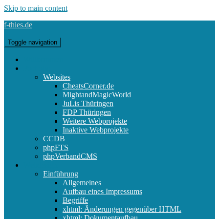
Skip to main content
f-thies.de
Toggle navigation
Willkommen
Portfolio
Websites
CheatsCorner.de
MightandMagicWorld
JuLis Thüringen
FDP Thüringen
Weitere Webprojekte
Inaktive Webprojekte
CCDB
phpFTS
phpVerbandCMS
Webdesign
Einführung
Allgemeines
Aufbau eines Impressums
Begriffe
xhtml: Änderungen gegenüber HTML
xhtml: Dokumentaufbau