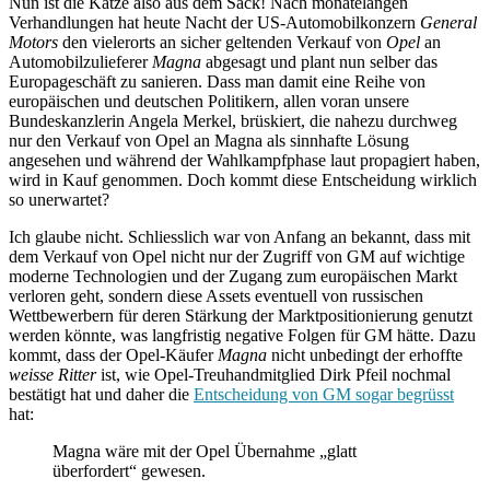
Nun ist die Katze also aus dem Sack! Nach monatelangen
Verhandlungen hat heute Nacht der US-Automobilkonzern
General
Motors
den vielerorts an sicher geltenden Verkauf von
Opel
an
Automobilzulieferer
Magna
abgesagt und plant nun selber das
Europageschäft zu sanieren. Dass man damit eine Reihe von
europäischen und deutschen Politikern, allen voran unsere
Bundeskanzlerin Angela Merkel, brüskiert, die nahezu durchweg
nur den Verkauf von Opel an Magna als sinnhafte Lösung
angesehen und während der Wahlkampfphase laut propagiert haben,
wird in Kauf genommen. Doch kommt diese Entscheidung wirklich
so unerwartet?
Ich glaube nicht. Schliesslich war von Anfang an bekannt, dass mit
dem Verkauf von Opel nicht nur der Zugriff von GM auf wichtige
moderne Technologien und der Zugang zum europäischen Markt
verloren geht, sondern diese Assets eventuell von russischen
Wettbewerbern für deren Stärkung der Marktpositionierung genutzt
werden könnte, was langfristig negative Folgen für GM hätte. Dazu
kommt, dass der Opel-Käufer
Magna
nicht unbedingt der erhoffte
weisse Ritter
ist, wie Opel-Treuhandmitglied Dirk Pfeil nochmal
bestätigt hat und daher die
Entscheidung von GM sogar begrüsst
hat:
Magna wäre mit der Opel Übernahme „glatt
überfordert“ gewesen.