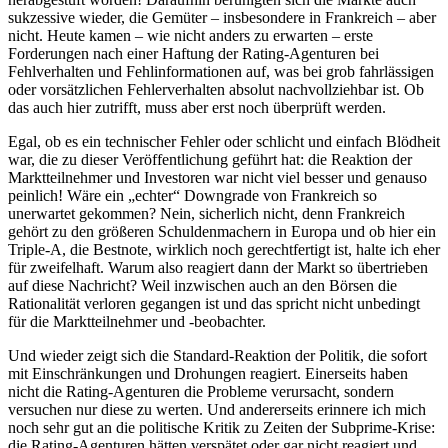
sukzessive wieder, die Gemüter – insbesondere in Frankreich – aber
nicht. Heute kamen – wie nicht anders zu erwarten – erste
Forderungen nach einer Haftung der Rating-Agenturen bei
Fehlverhalten und Fehlinformationen auf, was bei grob fahrlässigen
oder vorsätzlichen Fehlerverhalten absolut nachvollziehbar ist. Ob
das auch hier zutrifft, muss aber erst noch überprüft werden.
Egal, ob es ein technischer Fehler oder schlicht und einfach Blödheit
war, die zu dieser Veröffentlichung geführt hat: die Reaktion der
Marktteilnehmer und Investoren war nicht viel besser und genauso
peinlich! Wäre ein „echter“ Downgrade von Frankreich so
unerwartet gekommen? Nein, sicherlich nicht, denn Frankreich
gehört zu den größeren Schuldenmachern in Europa und ob hier ein
Triple-A, die Bestnote, wirklich noch gerechtfertigt ist, halte ich eher
für zweifelhaft. Warum also reagiert dann der Markt so übertrieben
auf diese Nachricht? Weil inzwischen auch an den Börsen die
Rationalität verloren gegangen ist und das spricht nicht unbedingt
für die Marktteilnehmer und -beobachter.
Und wieder zeigt sich die Standard-Reaktion der Politik, die sofort
mit Einschränkungen und Drohungen reagiert. Einerseits haben
nicht die Rating-Agenturen die Probleme verursacht, sondern
versuchen nur diese zu werten. Und andererseits erinnere ich mich
noch sehr gut an die politische Kritik zu Zeiten der Subprime-Krise:
die Rating-Agenturen hätten verspätet oder gar nicht reagiert und