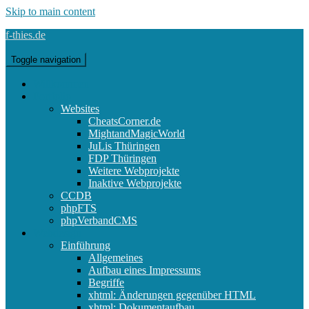
Skip to main content
f-thies.de
Toggle navigation
Willkommen
Portfolio
Websites
CheatsCorner.de
MightandMagicWorld
JuLis Thüringen
FDP Thüringen
Weitere Webprojekte
Inaktive Webprojekte
CCDB
phpFTS
phpVerbandCMS
Webdesign
Einführung
Allgemeines
Aufbau eines Impressums
Begriffe
xhtml: Änderungen gegenüber HTML
xhtml: Dokumentaufbau