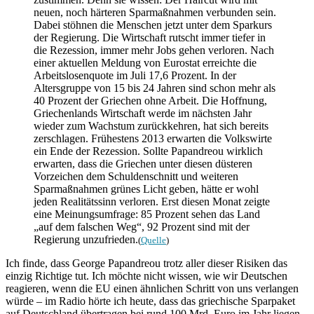
neuen, noch härteren Sparmaßnahmen verbunden sein.
Dabei stöhnen die Menschen jetzt unter dem Sparkurs
der Regierung. Die Wirtschaft rutscht immer tiefer in
die Rezession, immer mehr Jobs gehen verloren. Nach
einer aktuellen Meldung von Eurostat erreichte die
Arbeitslosenquote im Juli 17,6 Prozent. In der
Altersgruppe von 15 bis 24 Jahren sind schon mehr als
40 Prozent der Griechen ohne Arbeit. Die Hoffnung,
Griechenlands Wirtschaft werde im nächsten Jahr
wieder zum Wachstum zurückkehren, hat sich bereits
zerschlagen. Frühestens 2013 erwarten die Volkswirte
ein Ende der Rezession. Sollte Papandreou wirklich
erwarten, dass die Griechen unter diesen düsteren
Vorzeichen dem Schuldenschnitt und weiteren
Sparmaßnahmen grünes Licht geben, hätte er wohl
jeden Realitätssinn verloren. Erst diesen Monat zeigte
eine Meinungsumfrage: 85 Prozent sehen das Land
„auf dem falschen Weg“, 92 Prozent sind mit der
Regierung unzufrieden.
(
Quelle
)
Ich finde, dass George Papandreou trotz aller dieser Risiken das
einzig Richtige tut. Ich möchte nicht wissen, wie wir Deutschen
reagieren, wenn die EU einen ähnlichen Schritt von uns verlangen
würde – im Radio hörte ich heute, dass das griechische Sparpaket
auf Deutschland übertragen bei rund 100 Mrd. Euro im Jahr liegen