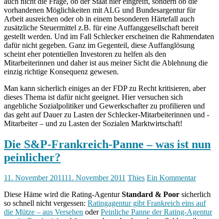
auch nicht die Frage, ob der Staat hier eingreift, sondern ob die
vorhandenen Möglichkeiten mit ALG und Bundesargentur für
Arbeit ausreichen oder ob in einem besonderen Härtefall auch
zusätzliche Steuermittel z.B. für eine Auffanggesellschaft bereit
gestellt werden. Und im Fall Schlecker erscheinen die Rahmendaten
dafür nicht gegeben. Ganz im Gegenteil, diese Auffanglösung
scheint eher potentiellen Investoren zu helfen als den
Mitarbeiterinnen und daher ist aus meiner Sicht die Ablehnung die
einzig richtige Konsequenz gewesen.
Man kann sicherlich einiges an der FDP zu Recht kritisieren, aber
dieses Thema ist dafür nicht geeignet. Hier versuchen sich
angebliche Sozialpolitiker und Gewerkschafter zu profilieren und
das geht auf Dauer zu Lasten der Schlecker-Mitarbeiterinnen und -
Mitarbeiter – und zu Lasten der Sozialen Marktwirtschaft!
Die S&P-Frankreich-Panne – was ist nun
peinlicher?
11. November 2011
11. November 2011
Thies
Ein Kommentar
Diese Häme wird die Rating-Agentur
Standard & Poor
sicherlich
so schnell nicht vergessen:
Ratingagentur gibt Frankreich eins auf
die Mütze – aus Versehen
oder
Peinliche Panne der Rating-Agentur