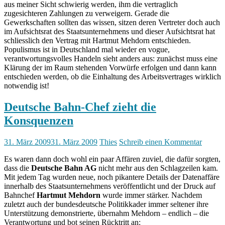
aus meiner Sicht schwierig werden, ihm die vertraglich
zugesichteren Zahlungen zu verweigern. Gerade die
Gewerkschaften sollten das wissen, sitzen deren Vertreter doch auch
im Aufsichtsrat des Staatsunternehmens und dieser Aufsichtsrat hat
schliesslich den Vertrag mit Hartmut Mehdorn entschieden.
Populismus ist in Deutschland mal wieder en vogue,
verantwortungsvolles Handeln sieht anders aus: zunächst muss eine
Klärung der im Raum stehenden Vorwürfe erfolgen und dann kann
entschieden werden, ob die Einhaltung des Arbeitsvertrages wirklich
notwendig ist!
Deutsche Bahn-Chef zieht die
Konsquenzen
31. März 2009
31. März 2009
Thies
Schreib einen Kommentar
Es waren dann doch wohl ein paar Affären zuviel, die dafür sorgten,
dass die
Deutsche Bahn AG
nicht mehr aus den Schlagzeilen kam.
Mit jedem Tag wurden neue, noch pikantere Details der Datenaffäre
innerhalb des Staatsunternehmens veröffentlicht und der Druck auf
Bahnchef
Hartmut Mehdorn
wurde immer stärker. Nachdem
zuletzt auch der bundesdeutsche Politikkader immer seltener ihre
Unterstützung demonstrierte, übernahm Mehdorn – endlich – die
Verantwortung und bot seinen Rücktritt an: