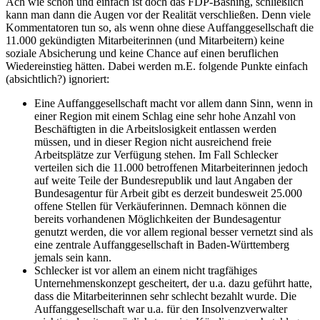
Ach wie schön und einfach ist doch das FDP-Bashing, schließlich
kann man dann die Augen vor der Realität verschließen. Denn viele
Kommentatoren tun so, als wenn ohne diese Auffanggesellschaft die
11.000 gekündigten Mitarbeiterinnen (und Mitarbeitern) keine
soziale Absicherung und keine Chance auf einen beruflichen
Wiedereinstieg hätten. Dabei werden m.E. folgende Punkte einfach
(absichtlich?) ignoriert:
Eine Auffanggesellschaft macht vor allem dann Sinn, wenn in
einer Region mit einem Schlag eine sehr hohe Anzahl von
Beschäftigten in die Arbeitslosigkeit entlassen werden
müssen, und in dieser Region nicht ausreichend freie
Arbeitsplätze zur Verfügung stehen. Im Fall Schlecker
verteilen sich die 11.000 betroffenen Mitarbeiterinnen jedoch
auf weite Teile der Bundesrepublik und laut Angaben der
Bundesagentur für Arbeit gibt es derzeit bundesweit 25.000
offene Stellen für Verkäuferinnen. Demnach können die
bereits vorhandenen Möglichkeiten der Bundesagentur
genutzt werden, die vor allem regional besser vernetzt sind als
eine zentrale Auffanggesellschaft in Baden-Württemberg
jemals sein kann.
Schlecker ist vor allem an einem nicht tragfähiges
Unternehmenskonzept gescheitert, der u.a. dazu geführt hatte,
dass die Mitarbeiterinnen sehr schlecht bezahlt wurde. Die
Auffanggesellschaft war u.a. für den Insolvenzverwalter