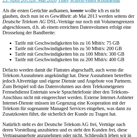
23. April 2013
28. Mai 2026
Thies
Schreib einen Kommentar
Als die ersten Gerüchte aufkamen,
konnte
wollte ich es nicht
glauben, doch nun ist es Gewißheit: ab Mai 2013 werden seitens der
Deutsche Telekom AG
DSL-Verträge nur noch mit Volumengrenzen
abgeschlossen, d.h. ab einem erreichten Datenvolumen erfolgt eine
Drosselung der Bandbreite:
Tarife mit Geschwindigkeiten bis zu 16 Mbit/s: 75 GB
Tarife mit Geschwindigkeiten bis zu 50 Mbit/s: 200 GB
Tarife mit Geschwindigkeiten bis zu 100 Mbit/s: 300 GB
Tarife mit Geschwindigkeiten bis zu 200 Mbit/s: 400 GB
Defacto werden damit die Flatrates abgeschafft, auch wenn die
Telekom Ausnahmen angekündigt hat. Diese Ausnahmen betreffen
jedoch Altverträge und eigene Dienste und Angebote von Partnern.
Zum Beispiel soll das Datenvolumen aus dem Telekomeigenen
Fernsehdienst Entertain sowie Sprachtelefonie über den Telekom-
Anschluss nicht mit eingerechnet werden. Externe Internet-Anbieter
Internet-Dienste müssen im Gegenzug eine Kooperation mit der
Telekom für sogenannte Managed Services eingehen, was dann zu
Zusatzkosten führt, die sicherlich der Kunde zu Tragen hat.
Natürlich steht es der Deutsche Telekom AG frei, Verträge nach
deren Vorstellung anzubieten und es steht den Kunden frei, diese
Vertragsangebote anzunehmen oder nicht. Schliesslich leben wir in