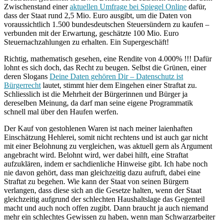
Zwischenstand einer
aktuellen Umfrage bei Spiegel Online
dafür,
dass der Staat rund 2,5 Mio. Euro ausgibt, um die Daten von
voraussichtlich 1.500 bundesdeutschen Steuersündern zu kaufen –
verbunden mit der Erwartung, geschätzte 100 Mio. Euro
Steuernachzahlungen zu erhalten. Ein Supergeschäft!
Richtig, mathematisch gesehen, eine Rendite von 4.000% !!! Dafür
lohnt es sich doch, das Recht zu beugen. Selbst die Grünen, einer
deren Slogans
Deine Daten gehören Dir – Datenschutz ist
Bürgerrecht
lautet, stimmt hier dem Eingehen einer Straftat zu.
Schliesslich ist die Mehrheit der Bürgerinnen und Bürger ja
dereselben Meinung, da darf man seine eigene Programmatik
schnell mal über den Haufen werfen.
Der Kauf von gestohlenen Waren ist nach meiner laienhaften
Einschätzung Hehlerei, somit nicht rechtens und ist auch gar nicht
mit einer Belohnung zu vergleichen, was aktuell gern als Argument
angebracht wird. Belohnt wird, wer dabei hilft, eine Straftat
aufzuklären, indem er sachdienliche Hinweise gibt. Ich habe noch
nie davon gehört, dass man gleichzeitig dazu aufruft, dabei eine
Straftat zu begehen. Wie kann der Staat von seinen Bürgern
verlangen, dass diese sich an die Gesetze halten, wenn der Staat
gleichzeitig aufgrund der schlechten Haushaltslage das Gegenteil
macht und auch noch offen zugibt. Dann braucht ja auch niemand
mehr ein schlechtes Gewissen zu haben, wenn man Schwarzarbeiter