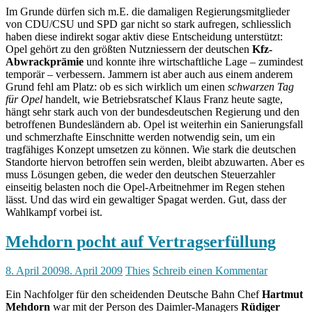
Im Grunde dürfen sich m.E. die damaligen Regierungsmitglieder
von CDU/CSU und SPD gar nicht so stark aufregen, schliesslich
haben diese indirekt sogar aktiv diese Entscheidung unterstützt:
Opel gehört zu den größten Nutzniessern der deutschen
Kfz-
Abwrackprämie
und konnte ihre wirtschaftliche Lage – zumindest
temporär – verbessern. Jammern ist aber auch aus einem anderem
Grund fehl am Platz: ob es sich wirklich um einen
schwarzen Tag
für Opel
handelt, wie Betriebsratschef Klaus Franz heute sagte,
hängt sehr stark auch von der bundesdeutschen Regierung und den
betroffenen Bundesländern ab. Opel ist weiterhin ein Sanierungsfall
und schmerzhafte Einschnitte werden notwendig sein, um ein
tragfähiges Konzept umsetzen zu können. Wie stark die deutschen
Standorte hiervon betroffen sein werden, bleibt abzuwarten. Aber es
muss Lösungen geben, die weder den deutschen Steuerzahler
einseitig belasten noch die Opel-Arbeitnehmer im Regen stehen
lässt. Und das wird ein gewaltiger Spagat werden. Gut, dass der
Wahlkampf vorbei ist.
Mehdorn pocht auf Vertragserfüllung
8. April 2009
8. April 2009
Thies
Schreib einen Kommentar
Ein Nachfolger für den scheidenden Deutsche Bahn Chef
Hartmut
Mehdorn
war mit der Person des Daimler-Managers
Rüdiger