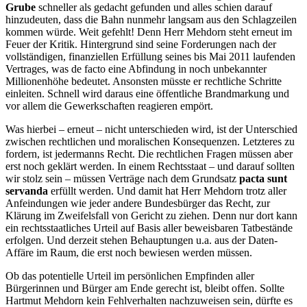
Grube
schneller als gedacht gefunden und alles schien darauf
hinzudeuten, dass die Bahn nunmehr langsam aus den Schlagzeilen
kommen würde. Weit gefehlt! Denn Herr Mehdorn steht erneut im
Feuer der Kritik. Hintergrund sind seine Forderungen nach der
vollständigen, finanziellen Erfüllung seines bis Mai 2011 laufenden
Vertrages, was de facto eine Abfindung in noch unbekannter
Millionenhöhe bedeutet. Ansonsten müsste er rechtliche Schritte
einleiten. Schnell wird daraus eine öffentliche Brandmarkung und
vor allem die Gewerkschaften reagieren empört.
Was hierbei – erneut – nicht unterschieden wird, ist der Unterschied
zwischen rechtlichen und moralischen Konsequenzen. Letzteres zu
fordern, ist jedermanns Recht. Die rechtlichen Fragen müssen aber
erst noch geklärt werden. In einem Rechtsstaat – und darauf sollten
wir stolz sein – müssen Verträge nach dem Grundsatz
pacta sunt
servanda
erfüllt werden. Und damit hat Herr Mehdorn trotz aller
Anfeindungen wie jeder andere Bundesbürger das Recht, zur
Klärung im Zweifelsfall von Gericht zu ziehen. Denn nur dort kann
ein rechtsstaatliches Urteil auf Basis aller beweisbaren Tatbestände
erfolgen. Und derzeit stehen Behauptungen u.a. aus der Daten-
Affäre im Raum, die erst noch bewiesen werden müssen.
Ob das potentielle Urteil im persönlichen Empfinden aller
Bürgerinnen und Bürger am Ende gerecht ist, bleibt offen. Sollte
Hartmut Mehdorn kein Fehlverhalten nachzuweisen sein, dürfte es