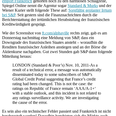
empört Frankreich
gehörten noch zu den harmlosen Schlagzeile,
Spiegel Online nennt die Agentur sogar
Standard & Murks
und der
Wiener Kurier stellt folgende These auf:
Sorgfältig geplanter Irrtum
bei S&P
. Seit gestern sind die Finanznachrichten durch die
Berichterstattung der irrtümlichen Herabstufung der französischen
Kreditwürdigkeit gesprägt.
Wie der Screenshot von
ft.com/alphaville
rechts zeigt, gab es am
Donnerstag nachmittag eine Meldung von S&P, dass ein
Downgrade des französischen Staates ansteht – woraufhin die
Renditen französischer Anleihen anstiegen und an der Börse die
Aktienkurse nachgaben. Gut zwei Stunden gab S&P dann folgende
Mitteilung heraus:
LONDON (Standard & Poor’s) Nov. 10, 2011-As a
result of a technical error, a message was automatically
disseminated today to some subscribers of S&P’s
Global Credit Portal suggesting that France’s credit
rating had been changed. This is not the case: the
ratings on Republic of France remain ‘AAA/A-1+‘
with a stable outlook, and this incident is not related to
any ratings surveillance activity. We are investigating
the cause of the error.
Es sein also ein technischer Fehler passiert und Frankreich ist nicht
herabgestuft worden! Daraufhin beruhigten sich die Märkte auch