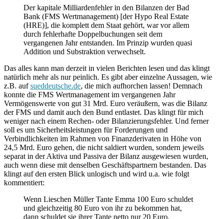
Der kapitale Milliardenfehler in den Bilanzen der Bad
Bank (FMS Wertmanagement) [der Hypo Real Estate
(HRE)], die komplett dem Staat gehört, war vor allem
durch fehlerhafte Doppelbuchungen seit dem
vergangenen Jahr entstanden. Im Prinzip wurden quasi
Addition und Substraktion verwechselt.
Das alles kann man derzeit in vielen Berichten lesen und das klingt
natürlich mehr als nur peinlich. Es gibt aber einzelne Aussagen, wie
z.B. auf
sueddeutsche.de
, die mich aufhorchen lassen! Demnach
konnte die FMS Wertmanagement im vergangenen Jahr
Vermögenswerte von gut 31 Mrd. Euro veräußern, was die Bilanz
der FMS und damit auch den Bund entlastet. Das klingt für mich
weniger nach einem Rechen- oder Bilanzierungsfehler. Und ferner
soll es um Sicherheitsleistungen für Forderungen und
Verbindlichkeiten im Rahmen von Finanzderivaten in Höhe von
24,5 Mrd. Euro gehen, die nicht saldiert wurden, sondern jeweils
separat in der Aktiva und Passiva der Bilanz ausgewiesen wurden,
auch wenn diese mit denselben Geschäftspartnern bestanden. Das
klingt auf den ersten Blick unlogisch und wird u.a. wie folgt
kommentiert:
Wenn Lieschen Müller Tante Emma 100 Euro schuldet
und gleichzeitig 80 Euro von ihr zu bekommen hat,
dann schuldet sie ihrer Tante netto nur 20 Euro.