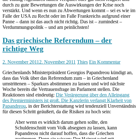
durch zu gute Bewertungen die Auswirkungen der Krise noch
verstärkt. Und wenn es nun zu Abwertungen kommt – sei es wie im
Falle der USA zu Recht oder im Falle Frankreichs aufgrund einer
Panne – dann ist das auch nicht richtig. Das ist – zumindest –
Verdummungspolitik – und am peinlichsten!
Das griechische Referendum – der
richtige Weg
2. November 2011
2. November 2011
Thies
Ein Kommentar
Griechenlands Ministerpräsident Georgios Papandreou kündigt an,
dass das Volk über das Referendum zum – in Griechenland
umstrittenen – Sparkurs abstimmen zu lassen und wird nächste
Woche bereits die Vertrauensfrage im Parlament stellen. Die
Reaktionen sind eindeutig:
Die Verärgerung über den Alleingang
des Premierministers ist groß. Die Kanzlerin verlangt Klarheit von
Papandreou
, in der Berichterstattung wird tendenziell Unverständnis
für diesen Schritt geäußert, da die Risiken zu hoch sein:
Aber wenn es wirklich darum gehen sollte, den
Schuldenschnitt vom Volk absegnen zu lassen, kann
Papandreou nicht darauf hoffen, dass die Griechen
zustimmen. Denn sie wissen: Der Haircut wird mit