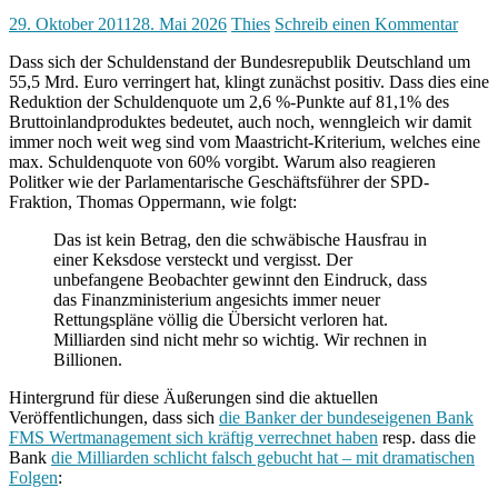
29. Oktober 2011
28. Mai 2026
Thies
Schreib einen Kommentar
Dass sich der Schuldenstand der Bundesrepublik Deutschland um
55,5 Mrd. Euro verringert hat, klingt zunächst positiv. Dass dies eine
Reduktion der Schuldenquote um 2,6 %-Punkte auf 81,1% des
Bruttoinlandproduktes bedeutet, auch noch, wenngleich wir damit
immer noch weit weg sind vom Maastricht-Kriterium, welches eine
max. Schuldenquote von 60% vorgibt. Warum also reagieren
Politker wie der Parlamentarische Geschäftsführer der SPD-
Fraktion, Thomas Oppermann, wie folgt:
Das ist kein Betrag, den die schwäbische Hausfrau in
einer Keksdose versteckt und vergisst. Der
unbefangene Beobachter gewinnt den Eindruck, dass
das Finanzministerium angesichts immer neuer
Rettungspläne völlig die Übersicht verloren hat.
Milliarden sind nicht mehr so wichtig. Wir rechnen in
Billionen.
Hintergrund für diese Äußerungen sind die aktuellen
Veröffentlichungen, dass sich
die Banker der bundeseigenen Bank
FMS Wertmanagement sich kräftig verrechnet haben
resp. dass die
Bank
die Milliarden schlicht falsch gebucht hat – mit dramatischen
Folgen
: