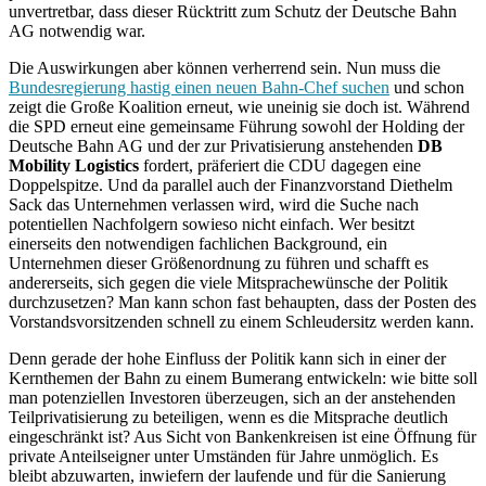
unvertretbar, dass dieser Rücktritt zum Schutz der Deutsche Bahn
AG notwendig war.
Die Auswirkungen aber können verherrend sein. Nun muss die
Bundesregierung hastig einen neuen Bahn-Chef suchen
und schon
zeigt die Große Koalition erneut, wie uneinig sie doch ist. Während
die SPD erneut eine gemeinsame Führung sowohl der Holding der
Deutsche Bahn AG und der zur Privatisierung anstehenden
DB
Mobility Logistics
fordert, präferiert die CDU dagegen eine
Doppelspitze. Und da parallel auch der Finanzvorstand Diethelm
Sack das Unternehmen verlassen wird, wird die Suche nach
potentiellen Nachfolgern sowieso nicht einfach. Wer besitzt
einerseits den notwendigen fachlichen Background, ein
Unternehmen dieser Größenordnung zu führen und schafft es
andererseits, sich gegen die viele Mitsprachewünsche der Politik
durchzusetzen? Man kann schon fast behaupten, dass der Posten des
Vorstandsvorsitzenden schnell zu einem Schleudersitz werden kann.
Denn gerade der hohe Einfluss der Politik kann sich in einer der
Kernthemen der Bahn zu einem Bumerang entwickeln: wie bitte soll
man potenziellen Investoren überzeugen, sich an der anstehenden
Teilprivatisierung zu beteiligen, wenn es die Mitsprache deutlich
eingeschränkt ist? Aus Sicht von Bankenkreisen ist eine Öffnung für
private Anteilseigner unter Umständen für Jahre unmöglich. Es
bleibt abzuwarten, inwiefern der laufende und für die Sanierung