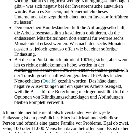
wichtig, damit es möglichst wenige Kündigungsschutzklagen
gibt – was sich negativ bei der Investorensuche auswirken
würde. Kann es Ziel sein, mit Steuermitteln dieses
Unternehmenskonzept durch einen neuen Investor fortführen
zu lassen?
Den einzelnen Bundesländern hilft die Auffanggesellschaft,
die Arbeitslosenstatistik zu
kaschieren
optimieren, da die
entlassenen Mitarbeiterinnen dort erstmal für weitere sechs
Monate nicht erfasst werden. Was nach den sechs Monaten
passiert ist jedoch genauso offen wie bei einer sofortige
Entlassung.
Bei diesem Punkt bin ich mir nicht 100%ig sicher, aber wenn
ich es richtig mitbekommen habe, werden in der
Auffanggesellschaft nur 80% des letzten Gehaltes gezahlt.
In
der Transfergesellschaft wären gerademal 67% des letzten
Nettogehaltes (
Quelle
) gezahlt worden. Das hätte dann
negative Auswirkungen auf ein späteres Arbeitslosengeld,
weil die Basis für die Berechnung niedriger ausfällt. Und die
Optionen von Kündigungsschutzklagen und Abfindungen
bleiben komplett verwehrt.
Ich möchte hier bitte nicht falsch verstanden werden: jede
Entlassung ist ein persönliches Einzelschicksal und stellt diese
Person und oftmals eine ganze Familie vor Probleme. Egal ob zwei,
zehn, 100 oder 11.000 Menschen davon betroffen sind. Es ist daher