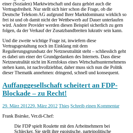
einer (Sozialen) Marktwirtschaft und dazu gehört auch die
Vertragsfreiheit. Nur stellt sich hier schon die Frage, ob die
Deutsche Telekom AG aufgrund Ihrer Marktdominanz wirklich so
frei ist und ob damit nicht der Wettbewerb auf Dauer unterlaufen
wird. Andere Provider werden diesen Beispiel sicherlich zu gern
folgen, da der Verkauf der Zusatzbandbreiten lukrativ sein kann.
Und die zweite wichtige Frage ist, inwiefern diese
Vertragsgestaltung noch im Einklang mit dem
Regulierungsgrundsatz der Netzneutralität steht – schliesslich geht
es dabei um einer der Grundgedanken des Internets. Dass diese
Netzneutralität nicht im Kernfokus eines Wirtschaftsunternehmens
stehen kann, ist nachvollziehbar, daher muss sich nun die Politik
dieser Thematik annehmen: dringend, schnell und konsequent.
Auffanggesellschaft scheitert an FDP-
Blockade – zu Recht!
29. März 2012
29. März 2012
Thies
Schreib einen Kommentar
Frank Bsirske, Ver.di-Chef:
Die FDP spielt Roulette mit den Arbeitnehmern bei
Schlecker. Sie stellt ihre egoistische, parteipolitische