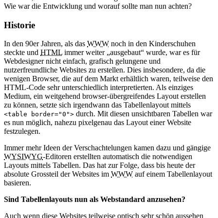
Wie war die Entwicklung und worauf sollte man nun achten?
Historie
In den 90er Jahren, als das
WWW
noch in den Kinderschuhen
steckte und
HTML
immer weiter „ausgebaut“ wurde, war es für
Webdesigner nicht einfach, grafisch gelungene und
nutzerfreundliche Websites zu erstellen. Dies insbesondere, da die
wenigen Browser, die auf dem Markt erhältlich waren, teilweise den
HTML-Code sehr unterschiedlich interpretierten. Als einziges
Medium, ein weitgehend browser-übergreifendes Layout erstellen
zu können, setzte sich irgendwann das Tabellenlayout mittels
durch. Mit diesen unsichtbaren Tabellen war
<table border="0">
es nun möglich, nahezu pixelgenau das Layout einer Website
festzulegen.
Immer mehr Ideen der Verschachtelungen kamen dazu und gängige
WYSIWYG
-Editoren erstellten automatisch die notwendigen
Layouts mittels Tabellen. Das hat zur Folge, dass bis heute der
absolute Grossteil der Websites im
WWW
auf einem Tabellenlayout
basieren.
Sind Tabellenlayouts nun als Webstandard anzusehen?
Auch wenn diese Websites teilweise optisch sehr schön aussehen