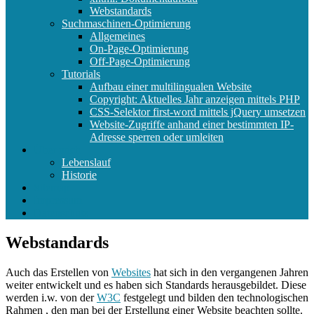
Webstandards
Suchmaschinen-Optimierung
Allgemeines
On-Page-Optimierung
Off-Page-Optimierung
Tutorials
Aufbau einer multilingualen Website
Copyright: Aktuelles Jahr anzeigen mittels PHP
CSS-Selektor first-word mittels jQuery umsetzen
Website-Zugriffe anhand einer bestimmten IP-
Adresse sperren oder umleiten
Über mich
Lebenslauf
Historie
Sitemap
Impressum
Datenschutz
Webstandards
Auch das Erstellen von
Websites
hat sich in den vergangenen Jahren
weiter entwickelt und es haben sich Standards herausgebildet. Diese
werden i.w. von der
W3C
festgelegt und bilden den technologischen
Rahmen , den man bei der Erstellung einer Website beachten sollte.