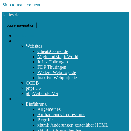
Skip to main content
f-thies.de
Toggle navigation
Willkommen
Portfolio
Websites
CheatsCorner.de
MightandMagicWorld
JuLis Thüringen
FDP Thüringen
Weitere Webprojekte
Inaktive Webprojekte
CCDB
phpFTS
phpVerbandCMS
Webdesign
Einführung
Allgemeines
Aufbau eines Impressums
Begriffe
xhtml: Änderungen gegenüber HTML
xhtml: Dokumentaufbau