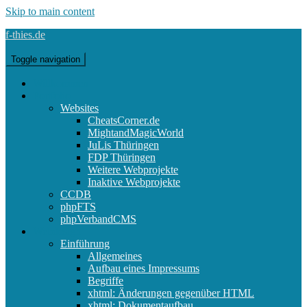
Skip to main content
f-thies.de
Toggle navigation
Willkommen
Portfolio
Websites
CheatsCorner.de
MightandMagicWorld
JuLis Thüringen
FDP Thüringen
Weitere Webprojekte
Inaktive Webprojekte
CCDB
phpFTS
phpVerbandCMS
Webdesign
Einführung
Allgemeines
Aufbau eines Impressums
Begriffe
xhtml: Änderungen gegenüber HTML
xhtml: Dokumentaufbau