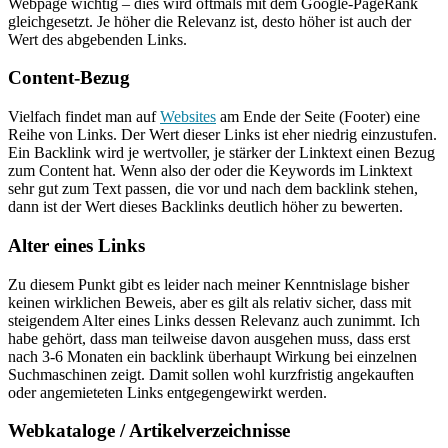
Webpage wichtig – dies wird oftmals mit dem Google-PageRank
gleichgesetzt. Je höher die Relevanz ist, desto höher ist auch der
Wert des abgebenden Links.
Content-Bezug
Vielfach findet man auf
Websites
am Ende der Seite (Footer) eine
Reihe von Links. Der Wert dieser Links ist eher niedrig einzustufen.
Ein Backlink wird je wertvoller, je stärker der Linktext einen Bezug
zum Content hat. Wenn also der oder die Keywords im Linktext
sehr gut zum Text passen, die vor und nach dem backlink stehen,
dann ist der Wert dieses Backlinks deutlich höher zu bewerten.
Alter eines Links
Zu diesem Punkt gibt es leider nach meiner Kenntnislage bisher
keinen wirklichen Beweis, aber es gilt als relativ sicher, dass mit
steigendem Alter eines Links dessen Relevanz auch zunimmt. Ich
habe gehört, dass man teilweise davon ausgehen muss, dass erst
nach 3-6 Monaten ein backlink überhaupt Wirkung bei einzelnen
Suchmaschinen zeigt. Damit sollen wohl kurzfristig angekauften
oder angemieteten Links entgegengewirkt werden.
Webkataloge / Artikelverzeichnisse