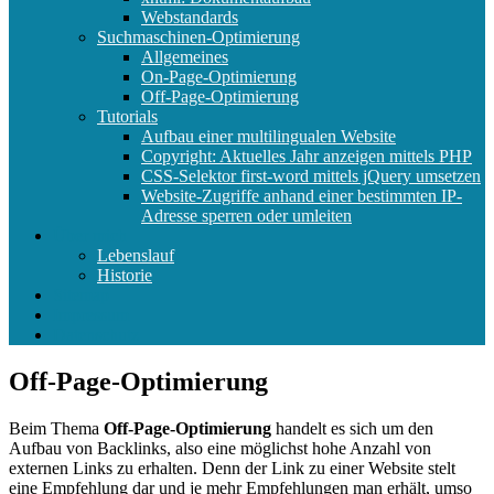
Webstandards
Suchmaschinen-Optimierung
Allgemeines
On-Page-Optimierung
Off-Page-Optimierung
Tutorials
Aufbau einer multilingualen Website
Copyright: Aktuelles Jahr anzeigen mittels PHP
CSS-Selektor first-word mittels jQuery umsetzen
Website-Zugriffe anhand einer bestimmten IP-
Adresse sperren oder umleiten
Über mich
Lebenslauf
Historie
Sitemap
Impressum
Datenschutz
Off-Page-Optimierung
Beim Thema
Off-Page-Optimierung
handelt es sich um den
Aufbau von Backlinks, also eine möglichst hohe Anzahl von
externen Links zu erhalten. Denn der Link zu einer Website stelt
eine Empfehlung dar und je mehr Empfehlungen man erhält, umso