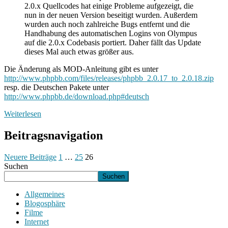
2.0.x Quellcodes hat einige Probleme aufgezeigt, die
nun in der neuen Version beseitigt wurden. Außerdem
wurden auch noch zahlreiche Bugs entfernt und die
Handhabung des automatischen Logins von Olympus
auf die 2.0.x Codebasis portiert. Daher fällt das Update
dieses Mal auch etwas größer aus.
Die Änderung als MOD-Anleitung gibt es unter
http://www.phpbb.com/files/releases/phpbb_2.0.17_to_2.0.18.zip
resp. die Deutschen Pakete unter
http://www.phpbb.de/download.php#deutsch
Weiterlesen
Beitragsnavigation
Neuere Beiträge
1
…
25
26
Suchen
Suchen
Allgemeines
Blogosphäre
Filme
Internet