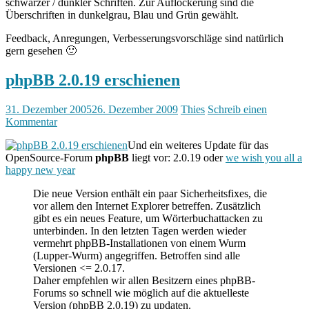
schwarzer / dunkler Schriften. Zur Auflockerung sind die
Überschriften in dunkelgrau, Blau und Grün gewählt.
Feedback, Anregungen, Verbesserungsvorschläge sind natürlich
gern gesehen 🙂
phpBB 2.0.19 erschienen
31. Dezember 2005
26. Dezember 2009
Thies
Schreib einen
Kommentar
Und ein weiteres Update für das
OpenSource-Forum
phpBB
liegt vor: 2.0.19 oder
we wish you all a
happy new year
Die neue Version enthält ein paar Sicherheitsfixes, die
vor allem den Internet Explorer betreffen. Zusätzlich
gibt es ein neues Feature, um Wörterbuchattacken zu
unterbinden. In den letzten Tagen werden wieder
vermehrt phpBB-Installationen von einem Wurm
(Lupper-Wurm) angegriffen. Betroffen sind alle
Versionen <= 2.0.17.
Daher empfehlen wir allen Besitzern eines phpBB-
Forums so schnell wie möglich auf die aktuelleste
Version (phpBB 2.0.19) zu updaten.