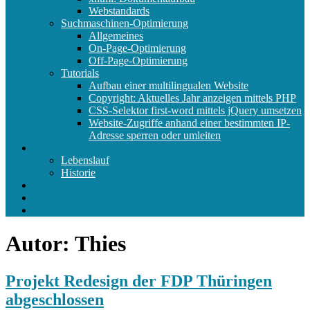
Webstandards
Suchmaschinen-Optimierung
Allgemeines
On-Page-Optimierung
Off-Page-Optimierung
Tutorials
Aufbau einer multilingualen Website
Copyright: Aktuelles Jahr anzeigen mittels PHP
CSS-Selektor first-word mittels jQuery umsetzen
Website-Zugriffe anhand einer bestimmten IP-
Adresse sperren oder umleiten
Über mich
Lebenslauf
Historie
Sitemap
Impressum
Datenschutz
Autor:
Thies
Projekt Redesign der FDP Thüringen
abgeschlossen