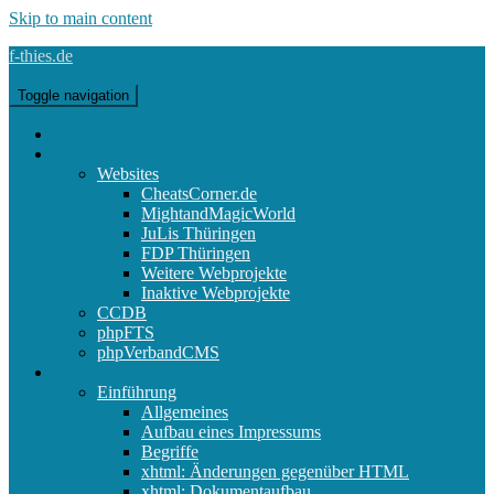
Skip to main content
f-thies.de
Toggle navigation
Willkommen
Portfolio
Websites
CheatsCorner.de
MightandMagicWorld
JuLis Thüringen
FDP Thüringen
Weitere Webprojekte
Inaktive Webprojekte
CCDB
phpFTS
phpVerbandCMS
Webdesign
Einführung
Allgemeines
Aufbau eines Impressums
Begriffe
xhtml: Änderungen gegenüber HTML
xhtml: Dokumentaufbau