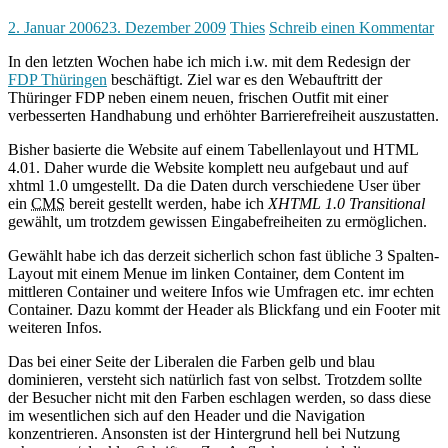
2. Januar 2006
23. Dezember 2009
Thies
Schreib einen Kommentar
In den letzten Wochen habe ich mich i.w. mit dem Redesign der
FDP Thüringen
beschäftigt. Ziel war es den Webauftritt der
Thüringer FDP neben einem neuen, frischen Outfit mit einer
verbesserten Handhabung und erhöhter Barrierefreiheit auszustatten.
Bisher basierte die Website auf einem Tabellenlayout und HTML
4.01. Daher wurde die Website komplett neu aufgebaut und auf
xhtml 1.0 umgestellt. Da die Daten durch verschiedene User über
ein
CMS
bereit gestellt werden, habe ich
XHTML 1.0 Transitional
gewählt, um trotzdem gewissen Eingabefreiheiten zu ermöglichen.
Gewählt habe ich das derzeit sicherlich schon fast übliche 3 Spalten-
Layout mit einem Menue im linken Container, dem Content im
mittleren Container und weitere Infos wie Umfragen etc. imr echten
Container. Dazu kommt der Header als Blickfang und ein Footer mit
weiteren Infos.
Das bei einer Seite der Liberalen die Farben gelb und blau
dominieren, versteht sich natürlich fast von selbst. Trotzdem sollte
der Besucher nicht mit den Farben eschlagen werden, so dass diese
im wesentlichen sich auf den Header und die Navigation
konzentrieren. Ansonsten ist der Hintergrund hell bei Nutzung