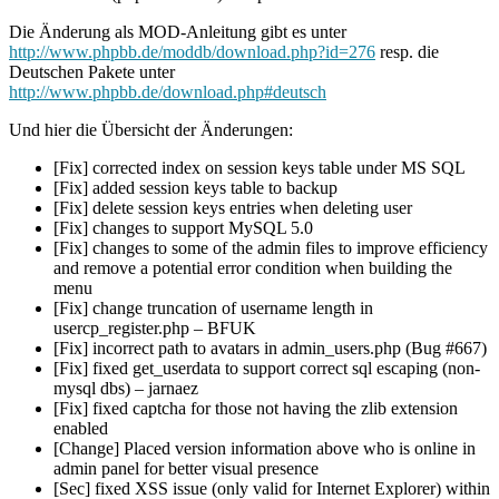
Die Änderung als MOD-Anleitung gibt es unter
http://www.phpbb.de/moddb/download.php?id=276
resp. die
Deutschen Pakete unter
http://www.phpbb.de/download.php#deutsch
Und hier die Übersicht der Änderungen:
[Fix] corrected index on session keys table under MS SQL
[Fix] added session keys table to backup
[Fix] delete session keys entries when deleting user
[Fix] changes to support MySQL 5.0
[Fix] changes to some of the admin files to improve efficiency
and remove a potential error condition when building the
menu
[Fix] change truncation of username length in
usercp_register.php – BFUK
[Fix] incorrect path to avatars in admin_users.php (Bug #667)
[Fix] fixed get_userdata to support correct sql escaping (non-
mysql dbs) – jarnaez
[Fix] fixed captcha for those not having the zlib extension
enabled
[Change] Placed version information above who is online in
admin panel for better visual presence
[Sec] fixed XSS issue (only valid for Internet Explorer) within