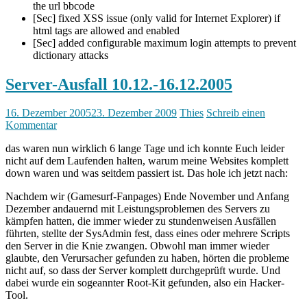
the url bbcode
[Sec] fixed XSS issue (only valid for Internet Explorer) if
html tags are allowed and enabled
[Sec] added configurable maximum login attempts to prevent
dictionary attacks
Server-Ausfall 10.12.-16.12.2005
16. Dezember 2005
23. Dezember 2009
Thies
Schreib einen
Kommentar
das waren nun wirklich 6 lange Tage und ich konnte Euch leider
nicht auf dem Laufenden halten, warum meine Websites komplett
down waren und was seitdem passiert ist. Das hole ich jetzt nach:
Nachdem wir (Gamesurf-Fanpages) Ende November und Anfang
Dezember andauernd mit Leistungsproblemen des Servers zu
kämpfen hatten, die immer wieder zu stundenweisen Ausfällen
führten, stellte der SysAdmin fest, dass eines oder mehrere Scripts
den Server in die Knie zwangen. Obwohl man immer wieder
glaubte, den Verursacher gefunden zu haben, hörten die probleme
nicht auf, so dass der Server komplett durchgeprüft wurde. Und
dabei wurde ein sogeannter Root-Kit gefunden, also ein Hacker-
Tool.